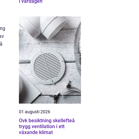
i vardagen
ång
av
så
01 augusti 2026
Ovk besiktning skellefteå
trygg ventilation i ett
växande klimat