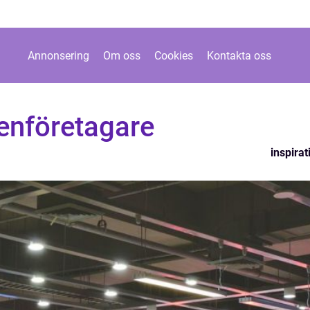
Annonsering
Om oss
Cookies
Kontakta oss
enföretagare
inspirat