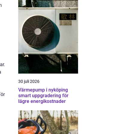
n
ar.
a
30 juli 2026
Värmepump i nyköping
För
smart uppgradering för
lägre energikostnader