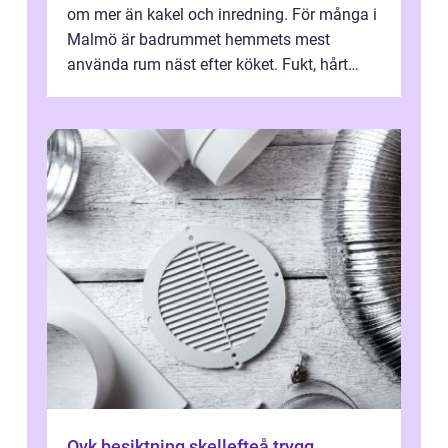
om mer än kakel och inredning. För många i
Malmö är badrummet hemmets mest
använda rum näst efter köket. Fukt, hårt
vatten och tät stadsbebyggelse ställer höga
...
Ovk besiktning skellefteå trygg