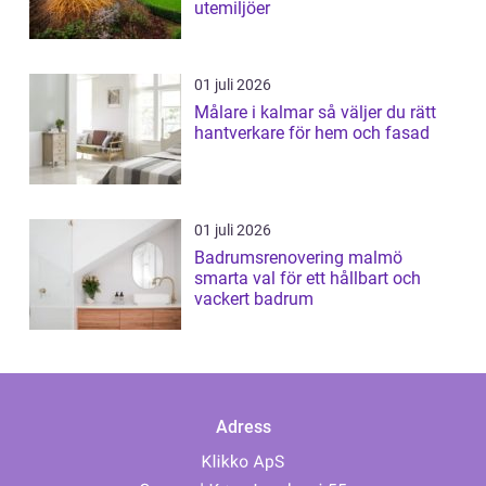
utemiljöer
01 juli 2026
Målare i kalmar så väljer du rätt
hantverkare för hem och fasad
01 juli 2026
Badrumsrenovering malmö
smarta val för ett hållbart och
vackert badrum
Adress