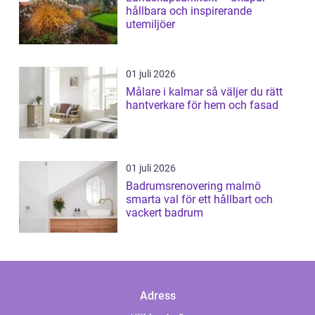
hållbara och inspirerande
utemiljöer
01 juli 2026
Målare i kalmar så väljer du rätt
hantverkare för hem och fasad
01 juli 2026
Badrumsrenovering malmö
smarta val för ett hållbart och
vackert badrum
Adress