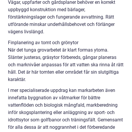
Vägar, uppfarter och gårdsplaner behöver en korrekt
uppbyggd konstruktion med bärlager,
förstärkningslager och fungerande avvattning. Rätt
utförande minskar underhållsbehovet och förlänger
vägens livslängd.
Finplanering av tomt och grönytor
När det tunga grovarbetet är klart formas ytorna.
Slänter justeras, gräsytor förbereds, gångar planeras
och marknivåer anpassas för att vatten ska rinna åt rätt
håll. Det är här tomten eller området får sin slutgiltiga
karaktär.
I mer specialiserade uppdrag kan markarbeten även
innefatta byggnation av våtmarker för bättre
vattenflöden och biologisk mångfald, markberedning
inför skogsplantering eller anläggning av sport- och
idrottsytor som golfbanor och träningsfält. Gemensamt
för alla dessa är att noggrannhet i det förberedande