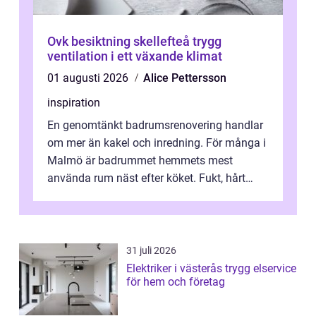
Ovk besiktning skellefteå trygg
ventilation i ett växande klimat
01 augusti 2026
Alice Pettersson
inspiration
En genomtänkt badrumsrenovering handlar
om mer än kakel och inredning. För många i
Malmö är badrummet hemmets mest
använda rum näst efter köket. Fukt, hårt
vatten och tät stadsbebyggelse ställer höga
...
31 juli 2026
Elektriker i västerås trygg elservice
för hem och företag