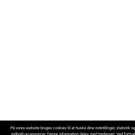
På vores website bruges cookies til at huske dine indstillinger, statistik o
indhold og annoncer. Denne information deles med tredjepart. Ved fortsa