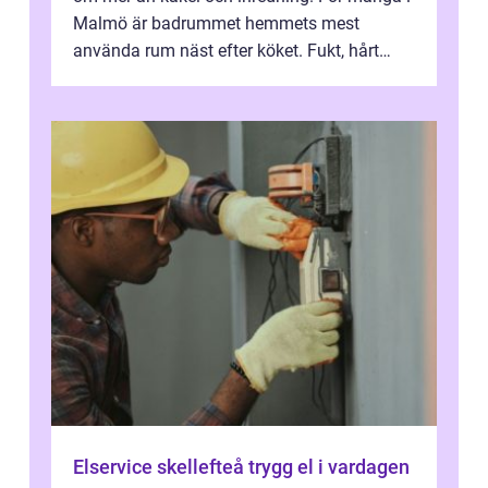
Malmö är badrummet hemmets mest
använda rum näst efter köket. Fukt, hårt
vatten och tät stadsbebyggelse ställer höga
...
Elservice skellefteå trygg el i vardagen