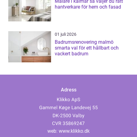
Målare i kalmar så väljer du rätt
hantverkare för hem och fasad
01 juli 2026
Badrumsrenovering malmö
smarta val för ett hållbart och
vackert badrum
Adress
web:
www.klikko.dk