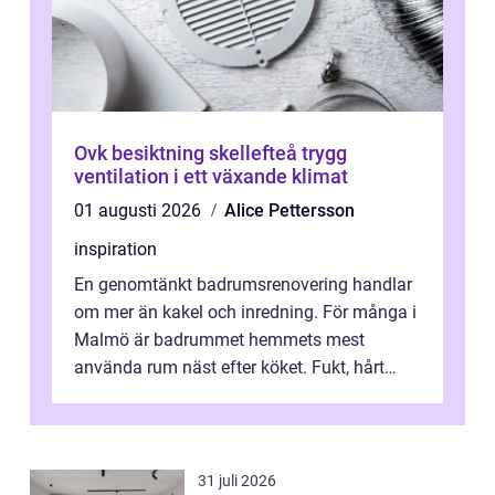
Ovk besiktning skellefteå trygg
ventilation i ett växande klimat
01 augusti 2026
Alice Pettersson
inspiration
En genomtänkt badrumsrenovering handlar
om mer än kakel och inredning. För många i
Malmö är badrummet hemmets mest
använda rum näst efter köket. Fukt, hårt
vatten och tät stadsbebyggelse ställer höga
...
31 juli 2026