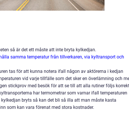
eten så är det ett måste att inte bryta kylkedjan.
 hålla samma temperatur från tillverkaren, via kyltransport och
en tas för att kunna notera ifall någon av aktörerna i kedjan
emperaturen vid varje tillfälle som det sker en överlämning och m
 stickprov med besök för att se till att alla rutiner följs korrekt
 kyltransporterna har termometrar som varnar ifall temperaturen
kylkedjan bryts så kan det bli så illa att man måste kasta
vinn som kan vara förenat med stora kostnader.