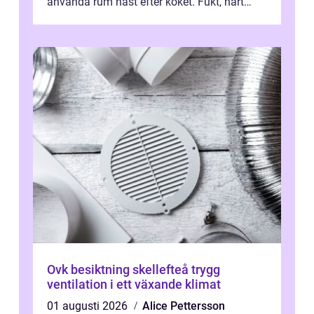
använda rum näst efter köket. Fukt, hårt
vatten och tät stadsbebyggelse ställer höga
...
Ovk besiktning skellefteå trygg
ventilation i ett växande klimat
01 augusti 2026
Alice Pettersson