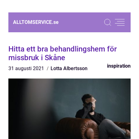
ALLTOMSERVICE.
se
Hitta ett bra behandlingshem för
missbruk i Skåne
inspiration
31 augusti 2021
Lotta Albertsson