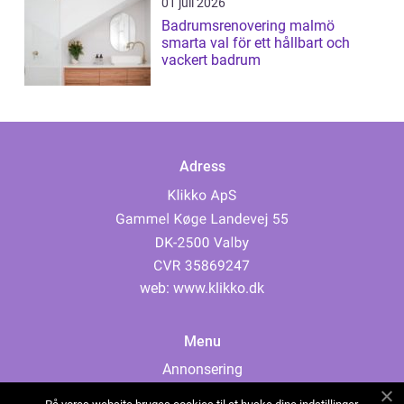
01 juli 2026
Badrumsrenovering malmö
smarta val för ett hållbart och
vackert badrum
Adress
web:
www.klikko.dk
Menu
Annonsering
Om oss