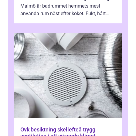
Malmö är badrummet hemmets mest
använda rum näst efter köket. Fukt, hårt
vatten och tät stadsbebyggelse ställer höga
...
Ovk besiktning skellefteå trygg
ventilation i ett växande klimat