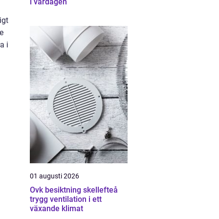
i vardagen
igt
e
a i
01 augusti 2026
Ovk besiktning skellefteå
trygg ventilation i ett
växande klimat