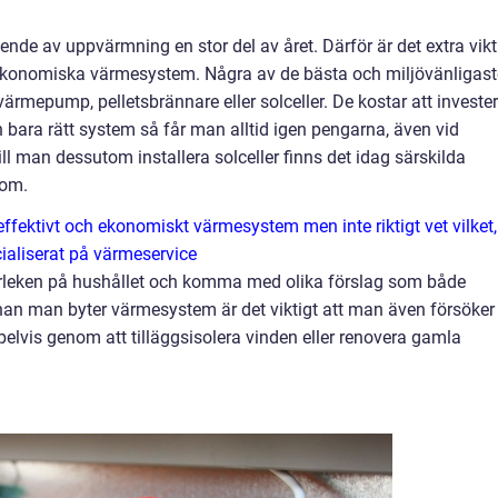
oende av uppvärmning en stor del av året. Därför är det extra vikt
 ekonomiska värmesystem. Några av de bästa och miljövänligast
mepump, pelletsbrännare eller solceller. De kostar att invester
 bara rätt system så får man alltid igen pengarna, även vid
l man dessutom installera solceller finns det idag särskilda
 om.
 effektivt och ekonomiskt värmesystem men inte riktigt vet vilket,
ialiserat på värmeservice
torleken på hushållet och komma med olika förslag som både
an man byter värmesystem är det viktigt att man även försöker
lvis genom att tilläggsisolera vinden eller renovera gamla