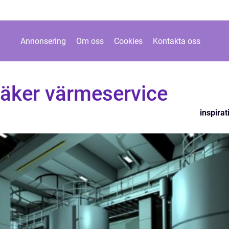
Annonsering
Om oss
Cookies
Kontakta oss
säker värmeservice
inspirat