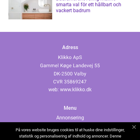
smarta val för ett hållbart och
vackert badrum
Adress
web:
www.klikko.dk
Menu
Annonsering
Om oss
På vores website bruges cookies til at huske dine indstillinger,
Cookies
statistik og personalisering af indhold og annoncer. Denne