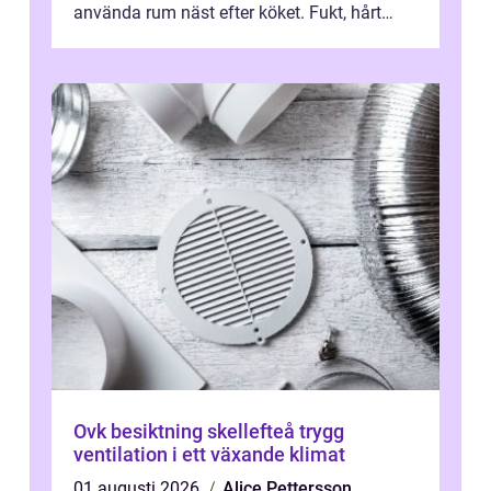
använda rum näst efter köket. Fukt, hårt
vatten och tät stadsbebyggelse ställer höga
...
Ovk besiktning skellefteå trygg
ventilation i ett växande klimat
01 augusti 2026
Alice Pettersson