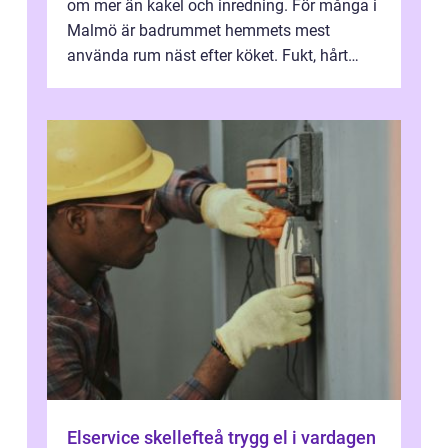
om mer än kakel och inredning. För många i
Malmö är badrummet hemmets mest
använda rum näst efter köket. Fukt, hårt
vatten och tät stadsbebyggelse ställer höga
...
Elservice skellefteå trygg el i vardagen