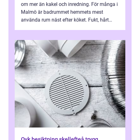
om mer än kakel och inredning. För många i
Malmö är badrummet hemmets mest
använda rum näst efter köket. Fukt, hårt
vatten och tät stadsbebyggelse ställer höga
...
Ovk besiktning skellefteå trygg