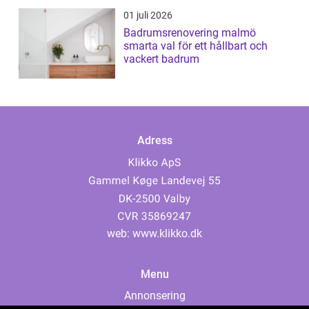
01 juli 2026
Badrumsrenovering malmö
smarta val för ett hållbart och
vackert badrum
Adress
web:
www.klikko.dk
Menu
Annonsering