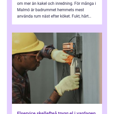
om mer än kakel och inredning. För många i
Malmö är badrummet hemmets mest
använda rum näst efter köket. Fukt, hårt
vatten och tät stadsbebyggelse ställer höga
...
Elservice skellefteå trygg el i vardagen