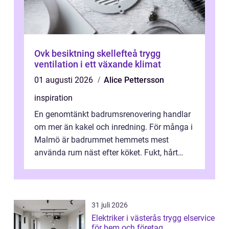
Ovk besiktning skellefteå trygg
ventilation i ett växande klimat
01 augusti 2026
Alice Pettersson
inspiration
En genomtänkt badrumsrenovering handlar
om mer än kakel och inredning. För många i
Malmö är badrummet hemmets mest
använda rum näst efter köket. Fukt, hårt
vatten och tät stadsbebyggelse ställer höga
...
31 juli 2026
Elektriker i västerås trygg elservice
för hem och företag