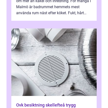
om mer än kakel och inredning. För många i
Malmö är badrummet hemmets mest
använda rum näst efter köket. Fukt, hårt
vatten och tät stadsbebyggelse ställer höga
...
Ovk besiktning skellefteå trygg