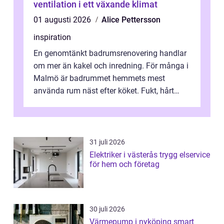
ventilation i ett växande klimat
01 augusti 2026
Alice Pettersson
inspiration
En genomtänkt badrumsrenovering handlar
om mer än kakel och inredning. För många i
Malmö är badrummet hemmets mest
använda rum näst efter köket. Fukt, hårt
vatten och tät stadsbebyggelse ställer höga
...
31 juli 2026
Elektriker i västerås trygg elservice
för hem och företag
30 juli 2026
Värmepump i nyköping smart