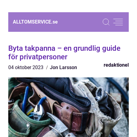
ALLTOMSERVICE.
se
Byta takpanna – en grundlig guide
för privatpersoner
redaktionel
04 oktober 2023
Jon Larsson