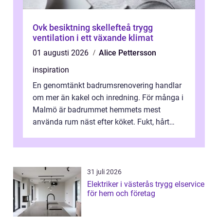
Ovk besiktning skellefteå trygg
ventilation i ett växande klimat
01 augusti 2026
Alice Pettersson
inspiration
En genomtänkt badrumsrenovering handlar
om mer än kakel och inredning. För många i
Malmö är badrummet hemmets mest
använda rum näst efter köket. Fukt, hårt
vatten och tät stadsbebyggelse ställer höga
...
31 juli 2026
Elektriker i västerås trygg elservice
för hem och företag