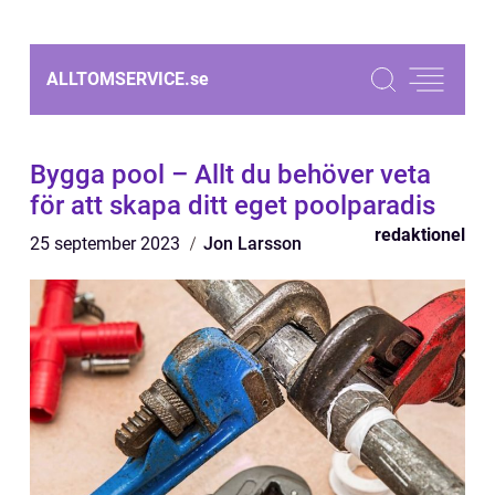
ALLTOMSERVICE.
se
Bygga pool – Allt du behöver veta
för att skapa ditt eget poolparadis
redaktionel
25 september 2023
Jon Larsson