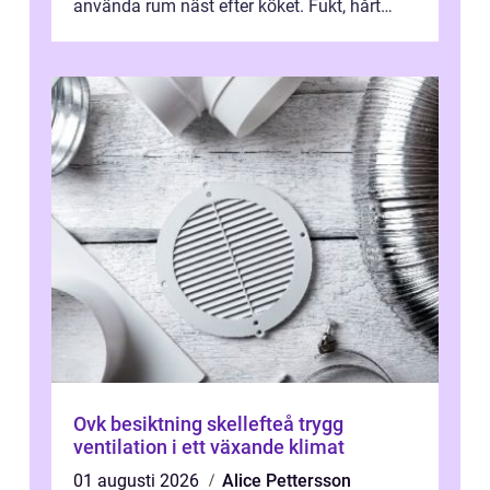
använda rum näst efter köket. Fukt, hårt
vatten och tät stadsbebyggelse ställer höga
...
Ovk besiktning skellefteå trygg
ventilation i ett växande klimat
01 augusti 2026
Alice Pettersson