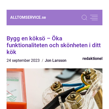
ALLTOMSERVICE.
se
Bygg en köksö – Öka
funktionaliteten och skönheten i ditt
kök
redaktionel
24 september 2023
Jon Larsson