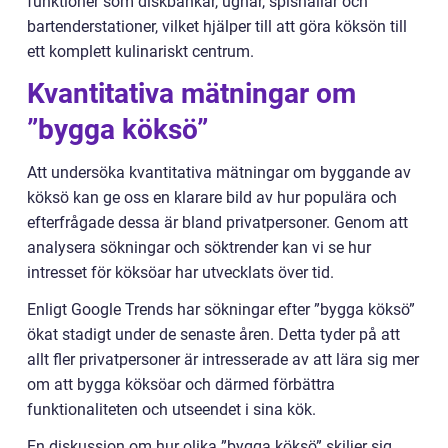
funktioner som diskbänkar, ugnar, spishällar och
bartenderstationer, vilket hjälper till att göra köksön till
ett komplett kulinariskt centrum.
Kvantitativa mätningar om
”bygga köksö”
Att undersöka kvantitativa mätningar om byggande av
köksö kan ge oss en klarare bild av hur populära och
efterfrågade dessa är bland privatpersoner. Genom att
analysera sökningar och söktrender kan vi se hur
intresset för köksöar har utvecklats över tid.
Enligt Google Trends har sökningar efter ”bygga köksö”
ökat stadigt under de senaste åren. Detta tyder på att
allt fler privatpersoner är intresserade av att lära sig mer
om att bygga köksöar och därmed förbättra
funktionaliteten och utseendet i sina kök.
En diskussion om hur olika ”bygga köksö” skiljer sig