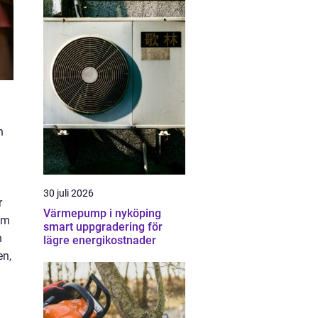
n
30 juli 2026
r
Värmepump i nyköping
om
smart uppgradering för
h
lägre energikostnader
en,