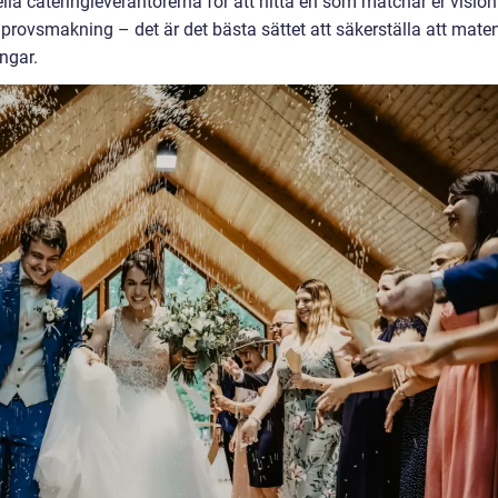
la cateringleverantörerna för att hitta en som matchar er vision
provsmakning – det är det bästa sättet att säkerställa att mate
ngar.