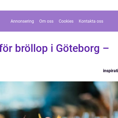
Annonsering
Om oss
Cookies
Kontakta oss
för bröllop i Göteborg –
inspirat