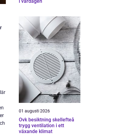
i vardagen
r
där
en
01 augusti 2026
er
Ovk besiktning skellefteå
och
trygg ventilation i ett
växande klimat