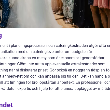
g
nent i planeringsprocessen, och cateringkostnaden utgör ofta e
unikation med din cateringleverantör om budgeten är
ns ska kunna skapa en meny som är ekonomiskt genomförbar
äntningar. Glöm inte att ta upp eventuella extrakostnader som
tning när ni diskuterar priset. Gör också en noggrann tidsplan fö
get är medvetet om och kan anpassa sig till den. Det kan handla 
till att timingen för bröllopstårtan är perfekt. En professionell oc
värdefull expertis och hjälp för att planera upplägget av måltid
andet