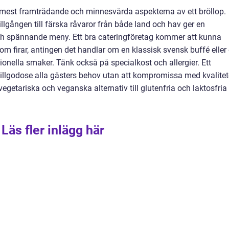
mest framträdande och minnesvärda aspekterna av ett bröllop.
lgången till färska råvaror från både land och hav ger en
ch spännande meny. Ett bra cateringföretag kommer att kunna
m firar, antingen det handlar om en klassisk svensk buffé eller
ionella smaker. Tänk också på specialkost och allergier. Ett
 tillgodose alla gästers behov utan att kompromissa med kvalite
egetariska och veganska alternativ till glutenfria och laktosfria
Läs fler inlägg här