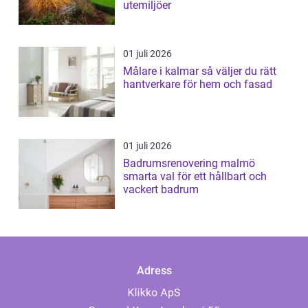
utemiljöer
01 juli 2026
Målare i kalmar så väljer du rätt
hantverkare för hem och fasad
01 juli 2026
Badrumsrenovering malmö
smarta val för ett hållbart och
vackert badrum
Adress