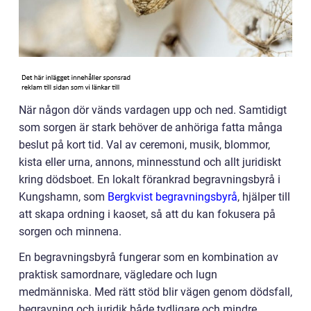
När någon dör vänds vardagen upp och ned. Samtidigt
som sorgen är stark behöver de anhöriga fatta många
beslut på kort tid. Val av ceremoni, musik, blommor,
kista eller urna, annons, minnesstund och allt juridiskt
kring dödsboet. En lokalt förankrad begravningsbyrå i
Kungshamn, som
Bergkvist begravningsbyrå
, hjälper till
att skapa ordning i kaoset, så att du kan fokusera på
sorgen och minnena.
En begravningsbyrå fungerar som en kombination av
praktisk samordnare, vägledare och lugn
medmänniska. Med rätt stöd blir vägen genom dödsfall,
begravning och juridik både tydligare och mindre