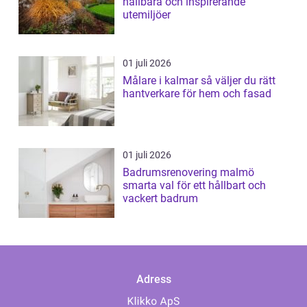
hållbara och inspirerande
utemiljöer
01 juli 2026
Målare i kalmar så väljer du rätt
hantverkare för hem och fasad
01 juli 2026
Badrumsrenovering malmö
smarta val för ett hållbart och
vackert badrum
Adress