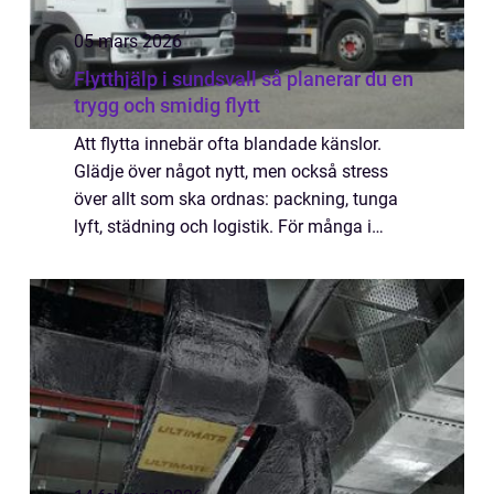
05 mars 2026
Flytthjälp i sundsvall så planerar du en
trygg och smidig flytt
Att flytta innebär ofta blandade känslor.
Glädje över något nytt, men också stress
över allt som ska ordnas: packning, tunga
lyft, städning och logistik. För många i
Sundsvall blir lösningen att anlita
professionell flytthjälp sundsvall för att
spara...