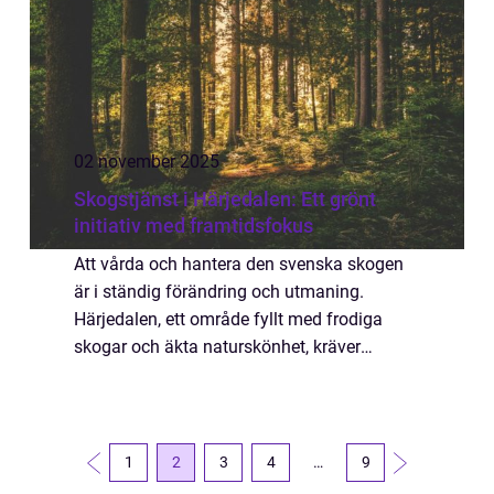
02 november 2025
Skogstjänst i Härjedalen: Ett grönt
initiativ med framtidsfokus
Att vårda och hantera den svenska skogen
är i ständig förändring och utmaning.
Härjedalen, ett område fyllt med frodiga
skogar och äkta naturskönhet, kräver
medveten och expertisdriven hantering. N&...
1
2
3
4
…
9