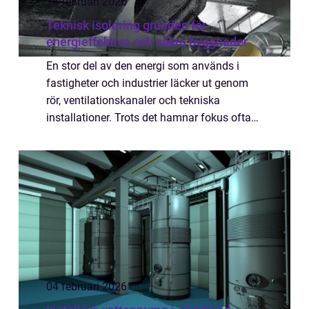
14 februari 2026
Teknisk isolering grunden för
energieffektiva och säkra byggnader
En stor del av den energi som används i
fastigheter och industrier läcker ut genom
rör, ventilationskanaler och tekniska
installationer. Trots det hamnar fokus ofta
på fasader och fönster. teknisk isolering
handlar om att isolera byggnaders och
anläg...
04 februari 2026