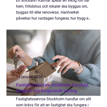
En snickare i Kalmar spelar en viktig roll när
hem, fritidshus och lokaler ska byggas om,
byggas till eller renoveras. Hantverket
påverkar hur vardagen fungerar, hur trygg en
konstruktion är och hur länge en investering
håller. Därför söker många eft...
15 januari 2026
Fastighetsservice stockholm kunskap,
trygghet och fungerande vardag
Fastighetsservice Stockholm handlar om allt
som krävs för att en fastighet ska fungera i