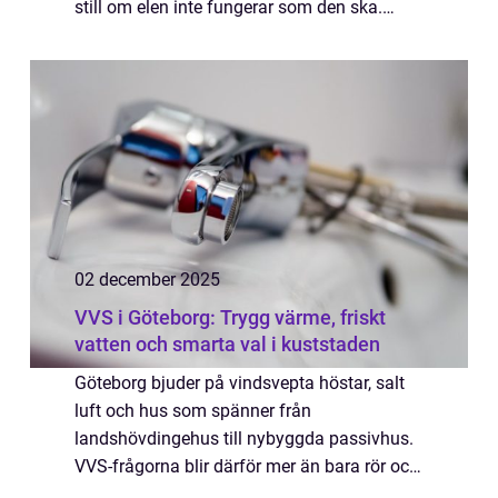
still om elen inte fungerar som den ska.
Samtidigt skärps kraven på
energieffektivitet, dr...
02 december 2025
VVS i Göteborg: Trygg värme, friskt
vatten och smarta val i kuststaden
Göteborg bjuder på vindsvepta höstar, salt
luft och hus som spänner från
landshövdingehus till nybyggda passivhus.
VVS-frågorna blir därför mer än bara rör och
ventiler. De handlar om komfort,...