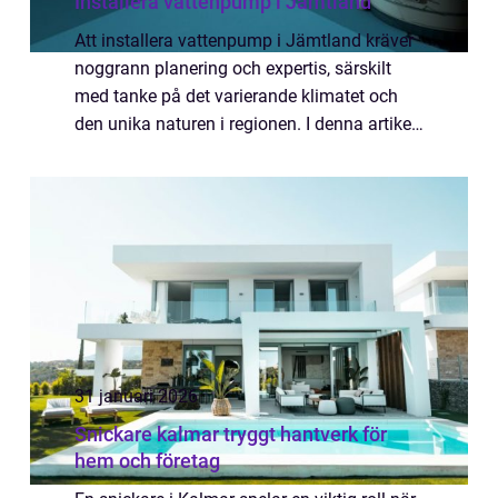
Installera vattenpump i Jämtland
Att installera vattenpump i Jämtland kräver
noggrann planering och expertis, särskilt
med tanke på det varierande klimatet och
den unika naturen i regionen. I denna artikel
utforskas de viktigaste aspekterna av
installationen av ...
31 januari 2026
Snickare kalmar tryggt hantverk för
hem och företag